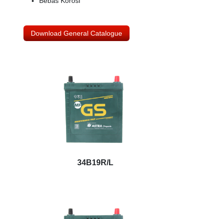
Bebas Korosi
Download General Catalogue
34B19R/L