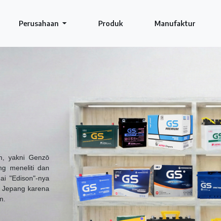
Perusahaan
Produk
Manufaktur
n, yakni Genzō
ng meneliti dan
ai "Edison"-nya
r Jepang karena
n.