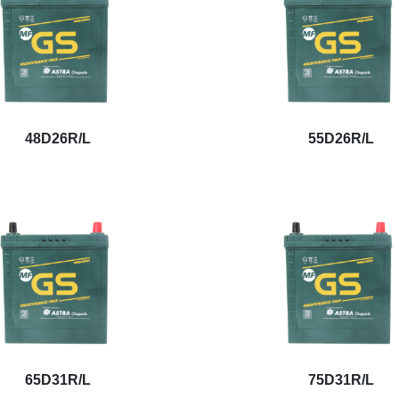
48D26R/L
55D26R/L
65D31R/L
75D31R/L