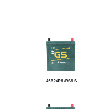
46B24R/L/RS/LS