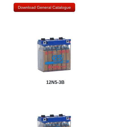
Download General Catalogue
12N5-3B