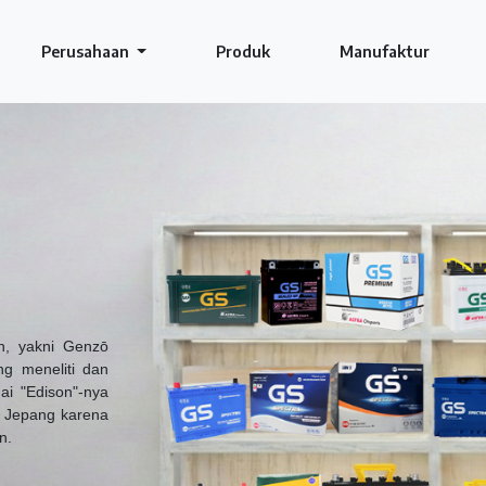
Perusahaan
Produk
Manufaktur
n, yakni Genzō
ng meneliti dan
ai "Edison"-nya
r Jepang karena
n.